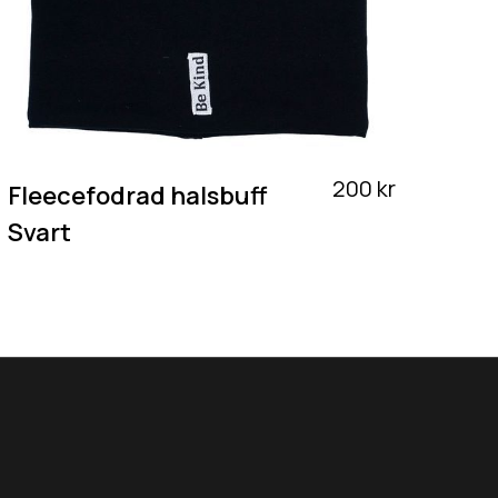
200 kr
Fleecefodrad halsbuff
Svart