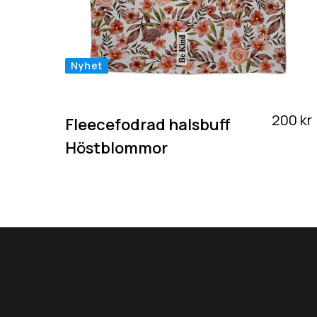
Nyhet
200 kr
Fleecefodrad halsbuff
Höstblommor