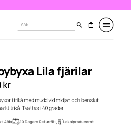
ybyxa Lila fjärilar
 kr
yxor i trikå med mudd vid midjan och benslut.
rkt trikå. Tvättas i 40 grader.
kt 49kr
10 Dagars Returrätt
Lokalproducerat