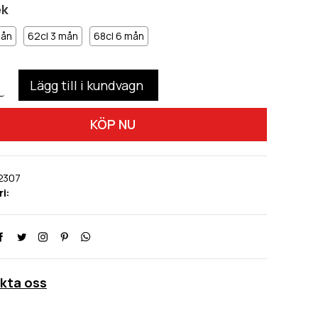
ek
mån
62cl 3 mån
68cl 6 mån
KÖP NU
2307
i:
kta oss