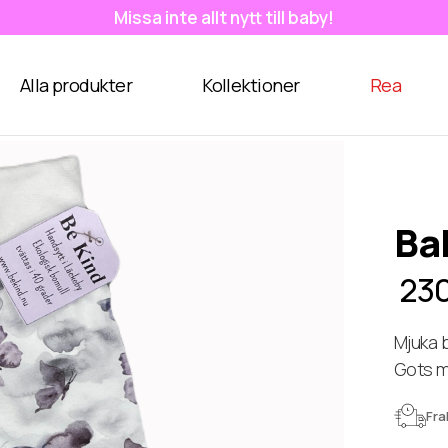
Missa inte allt nytt till baby!
Alla produkter
Kollektioner
Rea
Bab
230
Mjuka b
Gots mä
Fra