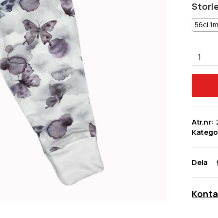
Storl
56cl 1
Atr.nr:
Kategor
Dela
Konta