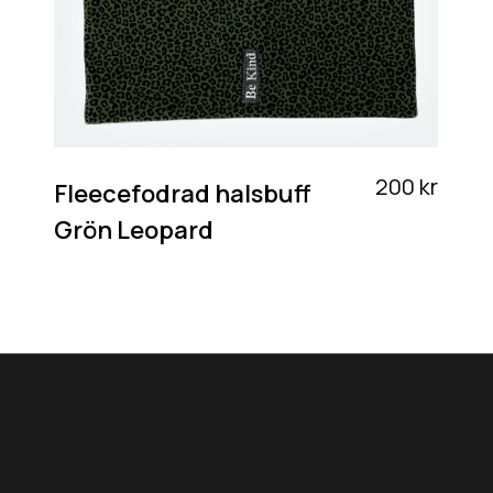
200 kr
Fleecefodrad halsbuff
Grön Leopard