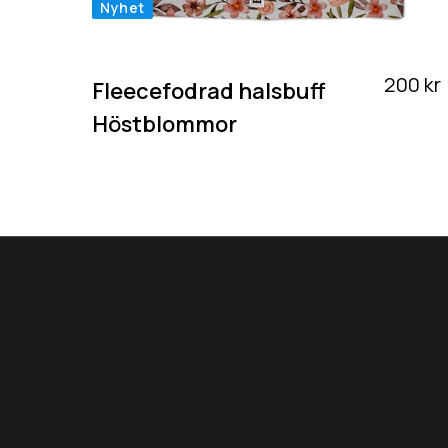
Nyhet
200 kr
Fleecefodrad halsbuff
Höstblommor