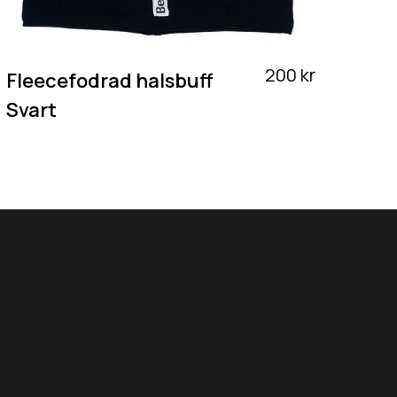
200 kr
Fleecefodrad halsbuff
Svart