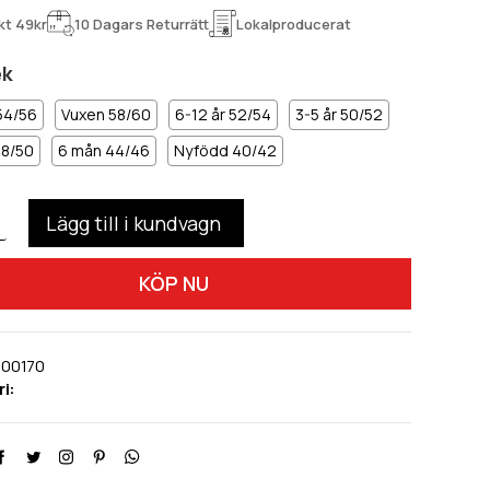
kt 49kr
10 Dagars Returrätt
Lokalproducerat
ek
54/56
Vuxen 58/60
6-12 år 52/54
3-5 år 50/52
48/50
6 mån 44/46
Nyfödd 40/42
KÖP NU
100170
i: