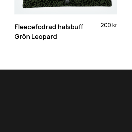
200 kr
Fleecefodrad halsbuff
Grön Leopard