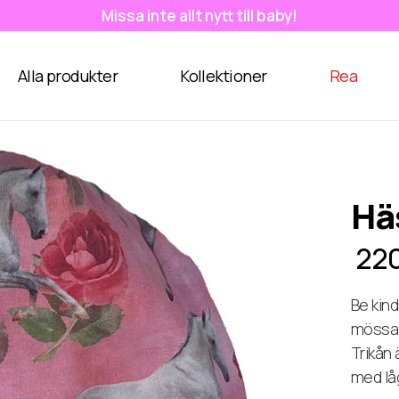
Missa inte allt nytt till baby!
Alla produkter
Kollektioner
Rea
Hä
220
Be kind
mössa t
Trikån 
med lå