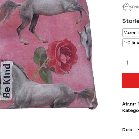
Fra
Storl
Vuxen 
1-2 år 
Atr.nr:
Kategor
Dela