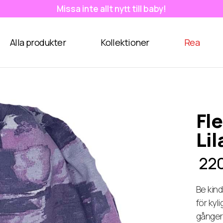
Missa inte allt nytt till baby!
Alla produkter
Kollektioner
Rea
Fl
Lil
220
Be kin
för kyl
gånger.