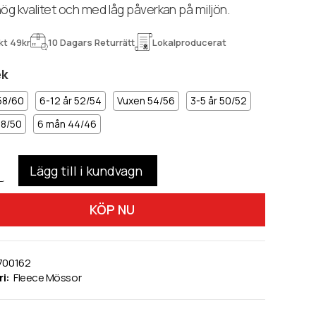
ög kvalitet och med låg påverkan på miljön.
kt 49kr
10 Dagars Returrätt
Lokalproducerat
ek
58/60
6-12 år 52/54
Vuxen 54/56
3-5 år 50/52
48/50
6 mån 44/46
KÖP NU
700162
i:
Fleece Mössor