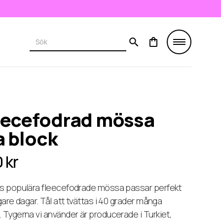
eecefodrad mössa
a block
 kr
ds populära fleecefodrade mössa passar perfekt
igare dagar. Tål att tvättas i 40 grader många
 Tygerna vi använder är producerade i Turkiet,