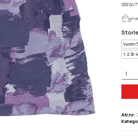
därav h
Fra
Storl
Vuxen 
1-2 år 
Atr.nr:
Kategor