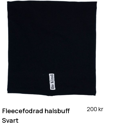
200 kr
Fleecefodrad halsbuff
Svart