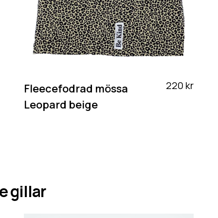
220 kr
Fleecefodrad mössa
Leopard beige
 gillar