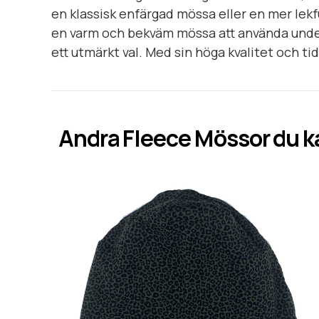
en klassisk enfärgad mössa eller en mer lekfu
en varm och bekväm mössa att använda under
ett utmärkt val. Med sin höga kvalitet och t
Andra
Fleece Mössor
du k