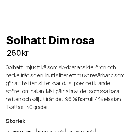
Solhatt Dim rosa
260 kr
Solhatt i mjuk trikå som skyddar ansikte, öron och
nacke från solen. Inuti sitter ett mjukt resårband som
gör att hatten sitter kvar. du slipper det kliande
snöret om hakan. Mät gärna huvudet som ska bära
hatten och välj utifrån det. 96 % Bomull, 4% elastan
Tvättas i 40 grader.
Storlek
54/56 vuxen
52/54 6-12 år
50/52 3-5 år